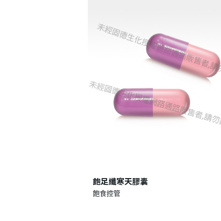
忘記密碼？
飽足纖寒天膠囊
飽食控管