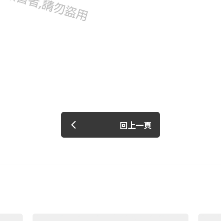
建立專屬帳號
只要再完成幾個步驟，即可完
回上一頁
我 要 註 冊