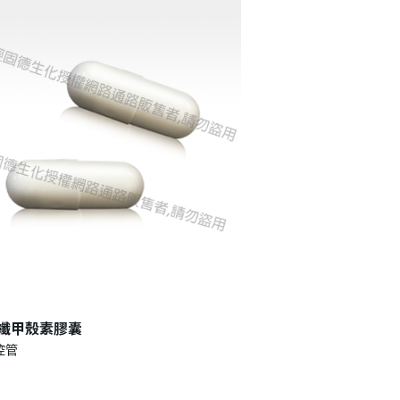
纖甲殼素膠囊
青孅盈青咖啡豆膠囊
控管
飽食控管