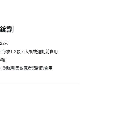
/錠劑
22%
次、每次1-2顆，大餐或運動前食用
/罐
，對咖啡因敏感者請斟酌食用