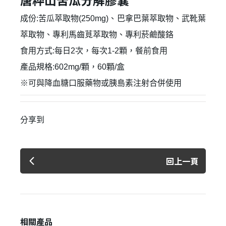
成份:苦瓜萃取物(250mg)、巴拿巴葉萃取物、武靴葉
萃取物、專利馬齒莧萃取物、專利菸鹼酸鉻
食用方式:每日2次，每次1-2顆，餐前食用
✕
會員登入
產品規格:602mg/顆，60顆/盒
※可與降血糖口服藥物或胰島素注射合併使用
分享到
回上一頁
登 入
忘記密碼？
相關產品