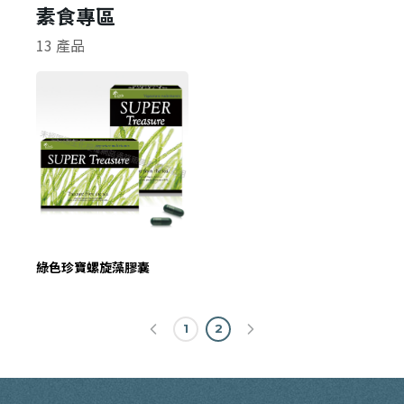
素食專區
✕
會員登入
13 產品
登 入
綠色珍寶螺旋藻膠囊
忘記密碼？
1
2
建立專屬帳號
只要再完成幾個步驟，即可完成帳號的註冊程序，